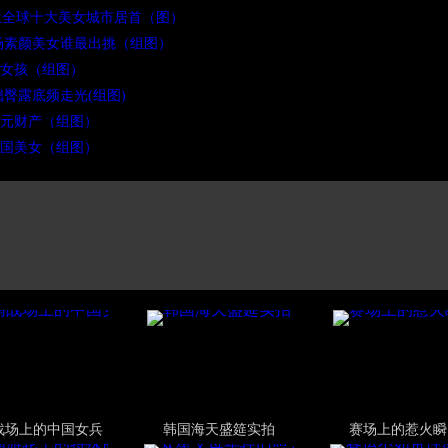
克兰全球十大美女城市居首（图）
场素颜美女谁最出挑（组图）
女孩（组图）
翘臀露底频走光(组图)
美元财产（组图）
7国美女（组图）
战场上的中国女兵
韩国海天盛筵实拍
赛场上的惹火瞬