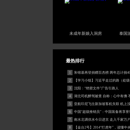
未成年新娘入洞房
泰国
最热排行
1
朱镕基再登捐赠百杰榜 两年总计捐40
2
【学习小组】习近平走过的路（处级
3
沈阳：“绝密文件”广告引路人
4
湖北司机醉驾被查 自称：心中有佛 
(图)
5
亚航印尼飞往新加坡客机失联 机上
客
6
中国“超级推销员”：中国装备将享誉
7
南水北调供水今日进京 走入千家万
8
【金台2号】2014“打虎年”，读懂