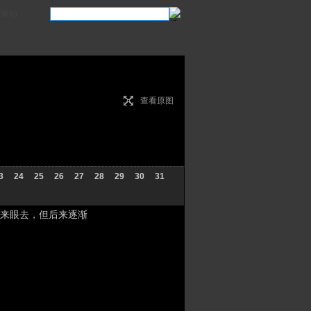
滚动
查看原图
3
24
25
26
27
28
29
30
31
来眼去，但后来逐渐