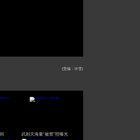
(责编：许雪)
间
武则天海量"被禁"照曝光