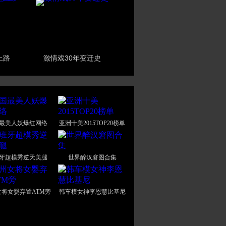
上路
激情戏30年变迁史
最美人妖爆红网络
亚洲十美2015TOP20榜单
牙超模秀逆天美腿
世界醉汉窘图合集
将女婴弃置ATM旁
韩车模女神李恩慧比基尼