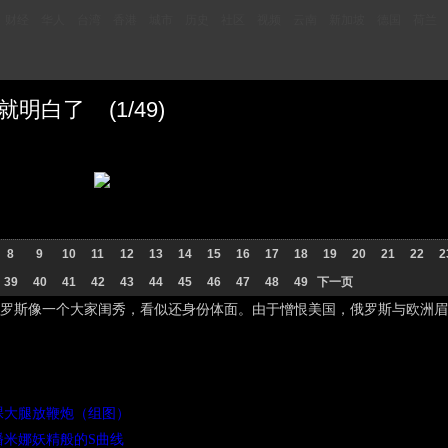
财经
华人
台湾
香港
城市
历史
社区
视频
云南
新加坡
德国
荷兰
明白了 (1/49)
8
9
10
11
12
13
14
15
16
17
18
19
20
21
22
2
39
40
41
42
43
44
45
46
47
48
49
下一页
罗斯像一个大家闺秀，看似还身份体面。由于憎恨美国，俄罗斯与欧洲眉
裸大腿放鞭炮（组图）
播米娜妖精般的S曲线