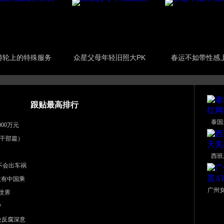
游轮上的特殊服务
众星父母年轻旧照大PK
春运不如带性感
跟贴最高排行
泰国
00万元
干部篇）
西班
不会出车祸
没有中国乘
广州女
世界
户
中央反腐深意