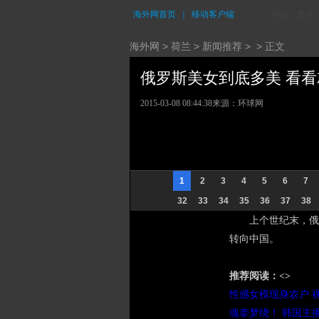
海外网首页
｜
移动客户端
评论
资讯
海外网
>
荷兰
>
新闻推荐
> > 正文
俄罗斯美女到底多美 看看就
2015-03-08 08:44:38
来源：环球网
1
2
3
4
5
6
7
32
33
34
35
36
37
38
上个世纪末，俄
转向中国。
推荐阅读：<>
性感女模现身农户 
魂牵梦绕！ 韩国主