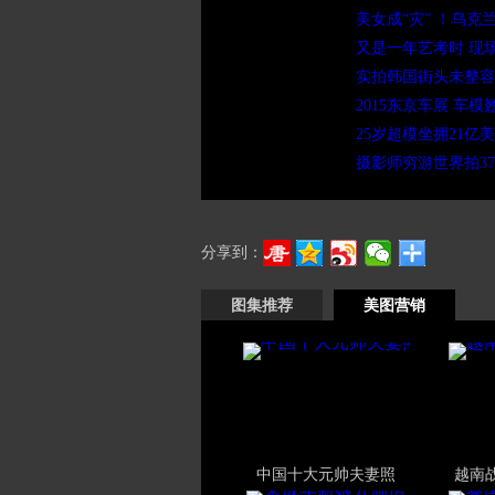
美女成“灾” ！乌
又是一年艺考时 现
实拍韩国街头未整容
2015东京车展 车模
25岁超模坐拥21亿
摄影师穷游世界拍3
分享到：
图集推荐
美图营销
中国十大元帅夫妻照
越南