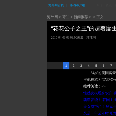
海外网首页
｜
移动客户端
评论
资讯
海外网
>
荷兰
>
新闻推荐
> > 正文
“花花公子之王”的超奢靡生活
2015-04-03 09:08:00
来源：环球网
1
2
3
4
5
6
7
34岁的美国富豪
里他被称为“花花公
推荐阅读：<>
性感女模现身农户 
魂牵梦绕！ 韩国主
美女成“灾” ！乌
又是一年艺考时 现