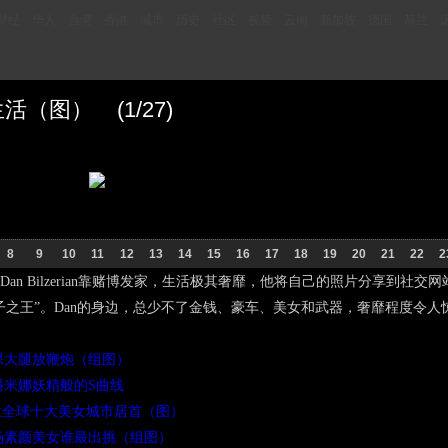
财经
华人
台湾
香港
城市
历史
社区
视频
云南
新加坡
德国
荷兰
（图） (1/27)
8
9
10
11
12
13
14
15
16
17
18
19
20
21
22
2
Dan Bilzerian靠赌博发家，生活极其奢靡，他将自己的照片分享到社交网站In
子之王”。Dan的身边，总少不了金钱、豪车、美女和武器，奢靡程度令人
裸大腿放鞭炮（组图）
播米娜妖精般的S曲线
克兰全球十大美女城市居首（图）
场素颜美女谁最出挑（组图）