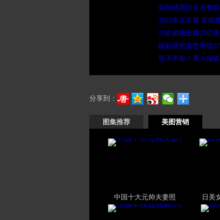
实拍韩国街头未整容
2015东京车展 车模
25岁超模坐拥21亿
摄影师穷游世界拍3
母子平安！黑人报喜
分享到：
图集推荐
美图营销
中国十大元帅夫妻照
日美