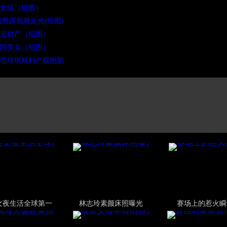
女孩（组图）
翘臀露底频走光(组图)
美元财产（组图）
7国美女（组图）
范玮琪顺利产双胞胎
女夜生活全球第一
林志玲素颜床照曝光
赛场上的惹火瞬