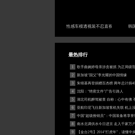
性感车模透视装不忍直视
韩
最热排行
1
歌手曲婉婷母亲涉贪被抓 为正局级
2
新加坡“国父”李光耀的中国情缘
3
朱镕基再登捐赠百杰榜 两年总计捐40
4
沈阳：“绝密文件”广告引路人
5
湖北司机醉驾被查 自称：心中有佛 
(图)
6
亚航印尼飞往新加坡客机失联 机上
客
7
中国“超级推销员”：中国装备将享誉
8
南水北调供水今日进京 走入千家万
9
【金台2号】2014“打虎年”，读懂