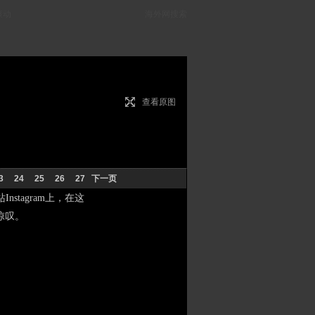
滚动
海外网搜索
查看原图
3
24
25
26
27
下一页
stagram上，在这
惊叹。