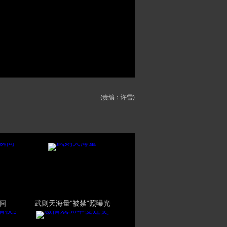
(责编：许雪)
间
武则天海量"被禁"照曝光