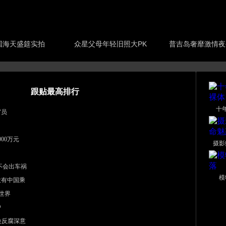
国海天盛筵实拍
众星父母年轻旧照大PK
普吉岛奢靡激情夜
跟贴最高排行
十
官员
00万元
摄影
不会出车祸
模
没有中国乘
世界
户
中央反腐深意