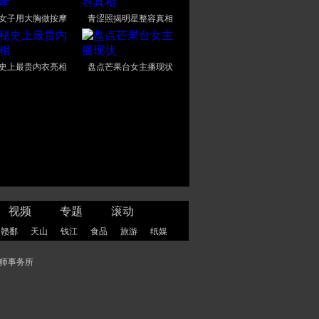
女子用大胸做按摩
青涩照揭明星整容真相
史上最贵内衣亮相
盘点芒果台女主播现状
视频
专题
滚动
赣鄱
天山
钱江
食品
旅游
纸媒
师事务所