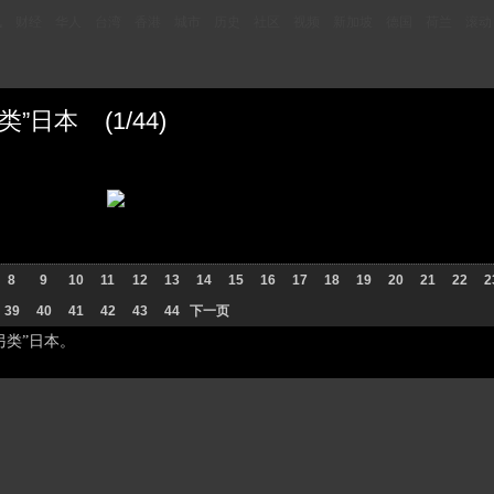
讯
财经
华人
台湾
香港
城市
历史
社区
视频
新加坡
德国
荷兰
滚动
日本 (1/44)
8
9
10
11
12
13
14
15
16
17
18
19
20
21
22
2
39
40
41
42
43
44
下一页
另类”日本。