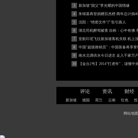
3
新加坡“国父”李光耀的中国情缘
4
朱镕基再登捐赠百杰榜 两年总计捐40
5
沈阳：“绝密文件”广告引路人
6
湖北司机醉驾被查 自称：心中有佛 
(图)
7
亚航印尼飞往新加坡客机失联 机上
客
8
中国“超级推销员”：中国装备将享誉
9
南水北调供水今日进京 走入千家万
10
【金台2号】2014“打虎年”，读懂
评论
资讯
财经
新加坡
德国
荷兰
云南
红色
投
网站地