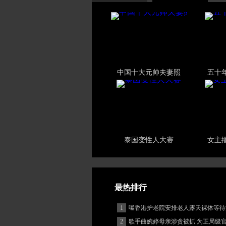
中国十大元帅夫妻照
五十
泰国变性人大赛
女主
最热排行
1
曝香港护老院安排老人露天裸体等待
2
歌手曲婉婷母亲涉贪被抓 为正局级