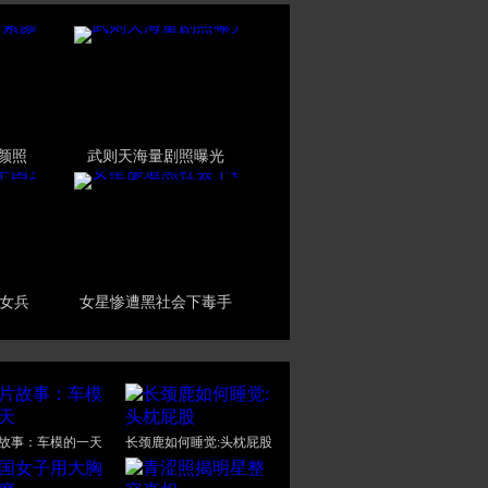
素颜照
武则天海量剧照曝光
女兵
女星惨遭黑社会下毒手
故事：车模的一天
长颈鹿如何睡觉:头枕屁股