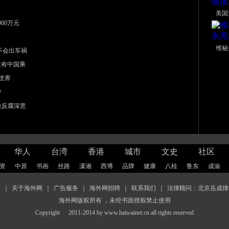
美国
00万元
维秘
不会出车祸
没有中国乘
世界
户
中央反腐深意
华人
台湾
香港
城市
文史
社区
资
中原
书画
丝路
潇湘
西博
品牌
健康
八桂
鲁东
成渝
图
｜
关于海外网
｜
广告服务
｜
海外网招聘
｜
联系我们
｜
法律顾问：北京岳成律
海外网版权所有 ，未经书面授权禁止使用
Copyright
2011-2014 by www.haiwainet.cn all rights reserved