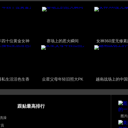
年四十位黄金女神
赛场上的惹火瞬间
女神360度无修
播私生活活色生香
众星父母年轻旧照大PK
越南战场上的中国
跟贴最高排行
图片
洗澡
官员