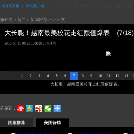
海外网首页
｜
移动客户端
评论
资讯
财经
华人
台湾
香港
城市
海外网
>
荷兰
>
新闻推荐
> > 正文
大长腿！越南最美校花走红颜值爆表 (7/18)
2015-03-18 08:28:15
来源：环球网
1
2
3
4
5
6
7
8
9
10
11
12
13
大长腿！越南最美校花走红颜值爆表。
分享到：
图集推荐
美图营销