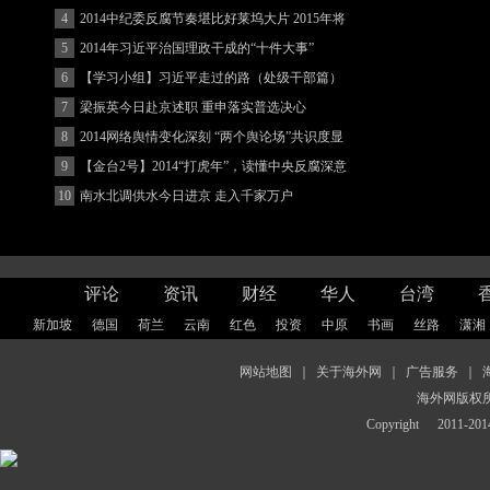
(图)
4
2014中纪委反腐节奏堪比好莱坞大片 2015年将
更忙
5
2014年习近平治国理政干成的“十件大事”
6
【学习小组】习近平走过的路（处级干部篇）
7
梁振英今日赴京述职 重申落实普选决心
8
2014网络舆情变化深刻 “两个舆论场”共识度显
著增强
9
【金台2号】2014“打虎年”，读懂中央反腐深意
10
南水北调供水今日进京 走入千家万户
评论
资讯
财经
华人
台湾
新加坡
德国
荷兰
云南
红色
投资
中原
书画
丝路
潇湘
网站地图
｜
关于海外网
｜
广告服务
｜
海外网版权
Copyright
2011-2014 