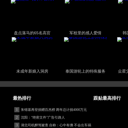
盘点落马的65名高官
军校里的感人爱情
韩
未成年新娘入洞房
泰国游轮上的特殊服务
众星
最热排行
跟贴最高排行
1
朱镕基再登捐赠百杰榜 两年总计捐4000万元
2
沈阳：“绝密文件”广告引路人
3
湖北司机醉驾被查 自称：心中有佛 不会出车祸