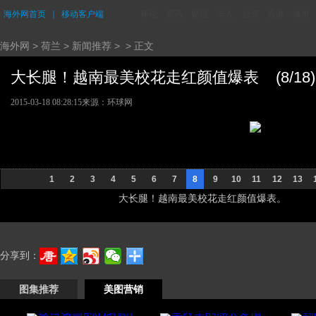
海外网首页
｜
移动客户端
评论
资讯
财经
华人
台湾
香港
城市
海外网
>
荷兰
>
新闻推荐
> > 正文
大长腿！越南最美校花走红颜值爆表 (8/18)
2015-03-18 08:28:15
来源：环球网
1
2
3
4
5
6
7
8
9
10
11
12
13
大长腿！越南最美校花走红颜值爆表。
分享到：
图集推荐
美图营销