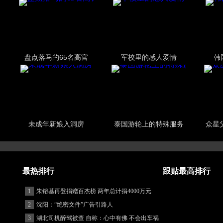
盘点落马的65名高官
军校里的感人爱情
韩
未成年新娘入洞房
泰国游轮上的特殊服务
众星
最热排行
跟贴最高排行
1
朱镕基再登捐赠百杰榜 两年总计捐4000万元
2
沈阳：“绝密文件”广告引路人
3
湖北司机醉驾被查 自称：心中有佛 不会出车祸