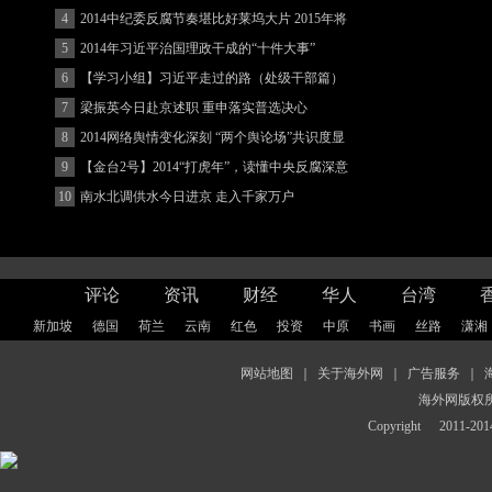
(图)
4
2014中纪委反腐节奏堪比好莱坞大片 2015年将
更忙
5
2014年习近平治国理政干成的“十件大事”
6
【学习小组】习近平走过的路（处级干部篇）
7
梁振英今日赴京述职 重申落实普选决心
8
2014网络舆情变化深刻 “两个舆论场”共识度显
著增强
9
【金台2号】2014“打虎年”，读懂中央反腐深意
10
南水北调供水今日进京 走入千家万户
评论
资讯
财经
华人
台湾
新加坡
德国
荷兰
云南
红色
投资
中原
书画
丝路
潇湘
网站地图
｜
关于海外网
｜
广告服务
｜
海外网版权
Copyright
2011-2014 